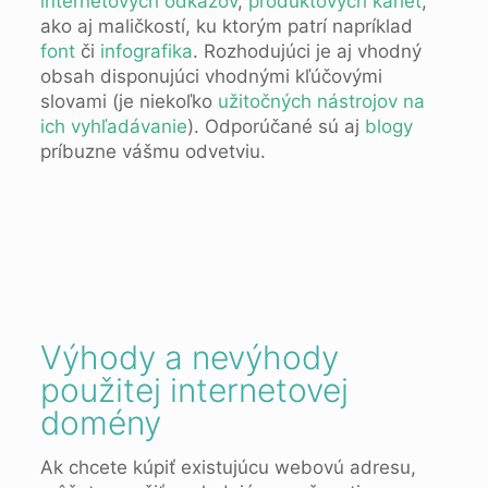
internetových odkazov
,
produktových kariet
,
ako aj maličkostí, ku ktorým patrí napríklad
font
či
infografika
. Rozhodujúci je aj vhodný
obsah disponujúci vhodnými kľúčovými
slovami (je niekoľko
užitočných nástrojov na
ich vyhľadávanie
). Odporúčané sú aj
blogy
príbuzne vášmu odvetviu.
Výhody a nevýhody
použitej internetovej
domény
Ak chcete kúpiť existujúcu webovú adresu,