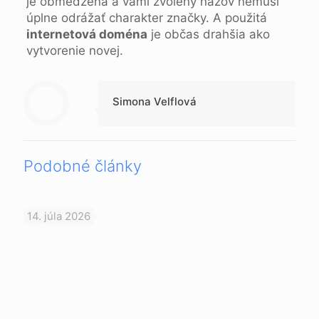
je obmedzená a vami zvolený názov nemusí
úplne odrážať charakter značky. A použitá
internetová doména
je občas drahšia ako
vytvorenie novej.
Simona Velflová
Podobné články
14. júla 2026