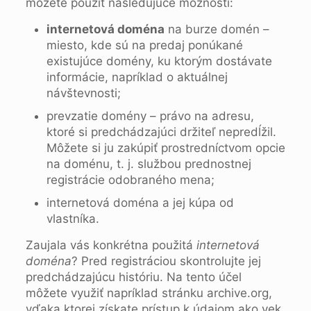
môžete použiť nasledujúce možnosti:
internetová doména
na burze domén –
miesto, kde sú na predaj ponúkané
existujúce domény, ku ktorým dostávate
informácie, napríklad o aktuálnej
návštevnosti;
prevzatie domény – právo na adresu,
ktoré si predchádzajúci držiteľ nepredĺžil.
Môžete si ju zakúpiť prostredníctvom opcie
na doménu, t. j. službou prednostnej
registrácie odobraného mena;
internetová doména a jej kúpa od
vlastníka.
Zaujala vás konkrétna použitá
internetová
doména
? Pred registráciou skontrolujte jej
predchádzajúcu históriu. Na tento účel
môžete využiť napríklad stránku archive.org,
vďaka ktorej získate prístup k údajom ako vek,