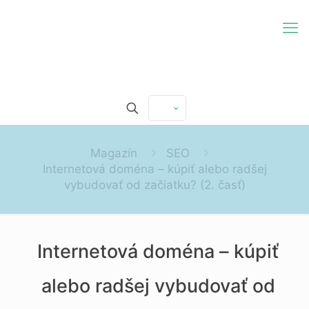
Magazín
SEO
Internetová doména – kúpiť alebo radšej
vybudovať od začiatku? (2. časť)
Internetová doména – kúpiť
alebo radšej vybudovať od