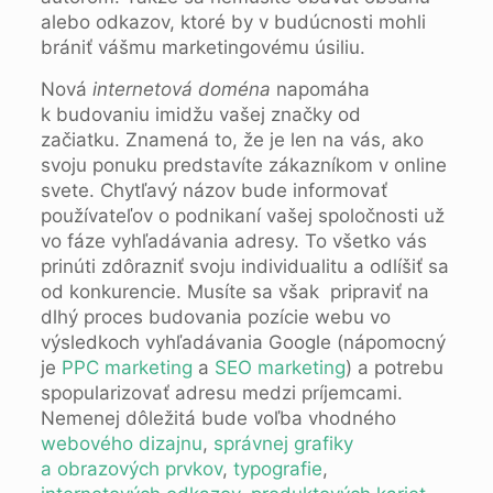
alebo odkazov, ktoré by v budúcnosti mohli
brániť vášmu marketingovému úsiliu.
Nová
internetová doména
napomáha
k budovaniu imidžu vašej značky od
začiatku. Znamená to, že je len na vás, ako
svoju ponuku predstavíte zákazníkom v online
svete. Chytľavý názov bude informovať
používateľov o podnikaní vašej spoločnosti už
vo fáze vyhľadávania adresy. To všetko vás
prinúti zdôrazniť svoju individualitu a odlíšiť sa
od konkurencie. Musíte sa však pripraviť na
dlhý proces budovania pozície webu vo
výsledkoch vyhľadávania Google (nápomocný
je
PPC marketing
a
SEO marketing
) a potrebu
spopularizovať adresu medzi príjemcami.
Nemenej dôležitá bude voľba vhodného
webového dizajnu
,
správnej grafiky
a obrazových prvkov
,
typografie
,