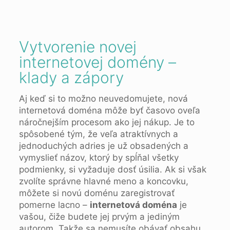
Vytvorenie novej
internetovej domény –
klady a zápory
Aj keď si to možno neuvedomujete, nová
internetová doména môže byť časovo oveľa
náročnejším procesom ako jej nákup. Je to
spôsobené tým, že veľa atraktívnych a
jednoduchých adries je už obsadených a
vymyslieť názov, ktorý by spĺňal všetky
podmienky, si vyžaduje dosť úsilia. Ak si však
zvolíte správne hlavné meno a koncovku,
môžete si novú doménu zaregistrovať
pomerne lacno –
internetová doména
je
vašou, čiže budete jej prvým a jediným
autorom. Takže sa nemusíte obávať obsahu