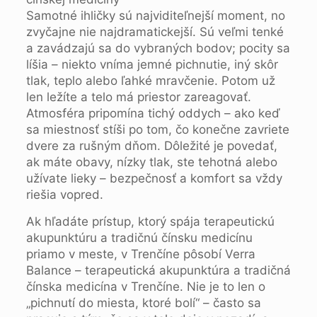
Samotné ihličky sú najviditeľnejší moment, no
zvyčajne nie najdramatickejší. Sú veľmi tenké
a zavádzajú sa do vybraných bodov; pocity sa
líšia – niekto vníma jemné pichnutie, iný skôr
tlak, teplo alebo ľahké mravčenie. Potom už
len ležíte a telo má priestor zareagovať.
Atmosféra pripomína tichý oddych – ako keď
sa miestnosť stíši po tom, čo konečne zavriete
dvere za rušným dňom. Dôležité je povedať,
ak máte obavy, nízky tlak, ste tehotná alebo
užívate lieky – bezpečnosť a komfort sa vždy
riešia vopred.
Ak hľadáte prístup, ktorý spája terapeutickú
akupunktúru a tradičnú čínsku medicínu
priamo v meste, v Trenčíne pôsobí Verra
Balance – terapeutická akupunktúra a tradičná
čínska medicína v Trenčíne. Nie je to len o
„pichnutí do miesta, ktoré bolí“ – často sa