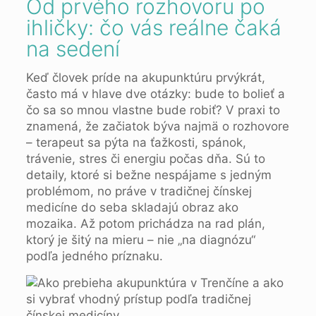
Od prvého rozhovoru po
ihličky: čo vás reálne čaká
na sedení
Keď človek príde na akupunktúru prvýkrát,
často má v hlave dve otázky: bude to bolieť a
čo sa so mnou vlastne bude robiť? V praxi to
znamená, že začiatok býva najmä o rozhovore
– terapeut sa pýta na ťažkosti, spánok,
trávenie, stres či energiu počas dňa. Sú to
detaily, ktoré si bežne nespájame s jedným
problémom, no práve v tradičnej čínskej
medicíne do seba skladajú obraz ako
mozaika. Až potom prichádza na rad plán,
ktorý je šitý na mieru – nie „na diagnózu“
podľa jedného príznaku.