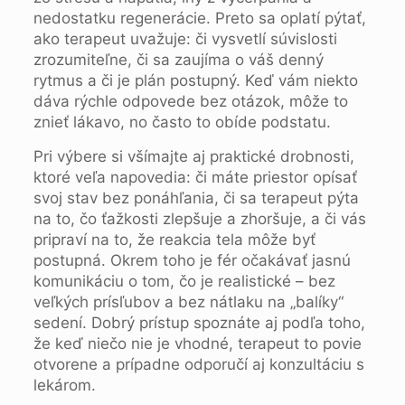
nedostatku regenerácie. Preto sa oplatí pýtať,
ako terapeut uvažuje: či vysvetlí súvislosti
zrozumiteľne, či sa zaujíma o váš denný
rytmus a či je plán postupný. Keď vám niekto
dáva rýchle odpovede bez otázok, môže to
znieť lákavo, no často to obíde podstatu.
Pri výbere si všímajte aj praktické drobnosti,
ktoré veľa napovedia: či máte priestor opísať
svoj stav bez ponáhľania, či sa terapeut pýta
na to, čo ťažkosti zlepšuje a zhoršuje, a či vás
pripraví na to, že reakcia tela môže byť
postupná. Okrem toho je fér očakávať jasnú
komunikáciu o tom, čo je realistické – bez
veľkých prísľubov a bez nátlaku na „balíky“
sedení. Dobrý prístup spoznáte aj podľa toho,
že keď niečo nie je vhodné, terapeut to povie
otvorene a prípadne odporučí aj konzultáciu s
lekárom.