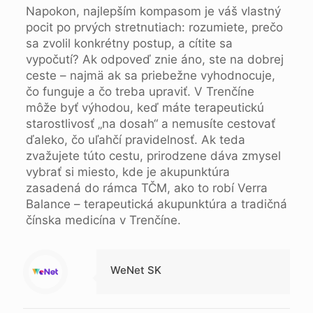
Napokon, najlepším kompasom je váš vlastný
pocit po prvých stretnutiach: rozumiete, prečo
sa zvolil konkrétny postup, a cítite sa
vypočutí? Ak odpoveď znie áno, ste na dobrej
ceste – najmä ak sa priebežne vyhodnocuje,
čo funguje a čo treba upraviť. V Trenčíne
môže byť výhodou, keď máte terapeutickú
starostlivosť „na dosah“ a nemusíte cestovať
ďaleko, čo uľahčí pravidelnosť. Ak teda
zvažujete túto cestu, prirodzene dáva zmysel
vybrať si miesto, kde je akupunktúra
zasadená do rámca TČM, ako to robí Verra
Balance – terapeutická akupunktúra a tradičná
čínska medicína v Trenčíne.
WeNet SK