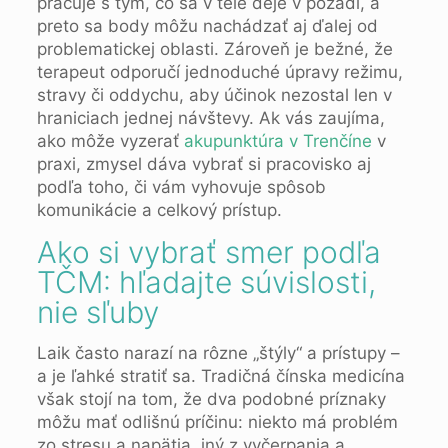
pracuje s tým, čo sa v tele deje v pozadí, a
preto sa body môžu nachádzať aj ďalej od
problematickej oblasti. Zároveň je bežné, že
terapeut odporučí jednoduché úpravy režimu,
stravy či oddychu, aby účinok nezostal len v
hraniciach jednej návštevy. Ak vás zaujíma,
ako môže vyzerať
akupunktúra v Trenčíne
v
praxi, zmysel dáva vybrať si pracovisko aj
podľa toho, či vám vyhovuje spôsob
komunikácie a celkový prístup.
Ako si vybrať smer podľa
TČM: hľadajte súvislosti,
nie sľuby
Laik často narazí na rôzne „štýly“ a prístupy –
a je ľahké stratiť sa. Tradičná čínska medicína
však stojí na tom, že dva podobné príznaky
môžu mať odlišnú príčinu: niekto má problém
zo stresu a napätia, iný z vyčerpania a