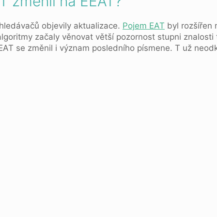
AT změnil na EEAT?
hledávačů objevily aktualizace.
Pojem EAT
byl rozšířen 
lgoritmy začaly věnovat větší pozornost stupni znalosti 
AT se změnil i význam posledního písmene. T už neodk