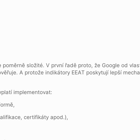
 je poměrně složité. V první řadě proto, že Google od vl
 ověřuje. A protože indikátory EEAT poskytují lepší mech
yplatí implementovat:
formě,
ifikace, certifikáty apod.),