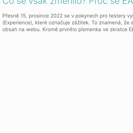
Co se však změnilo? Proč se E
Přesně 15. prosince 2022 se v pokynech pro testery vy
(Experience), které označuje zážitek. To znamená, že a
obsah na webu. Kromě prvního písmenka ve zkratce EE