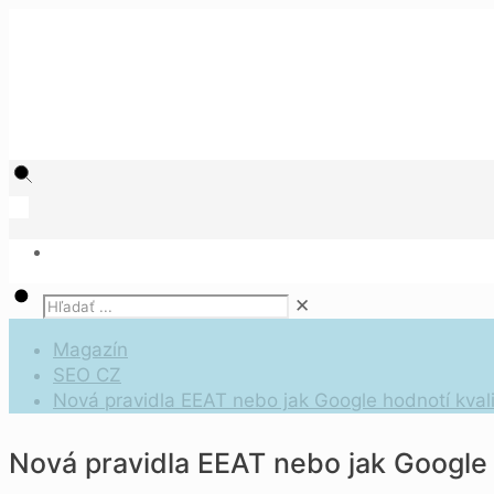
✕
Magazín
SEO CZ
Nová pravidla EEAT nebo jak Google hodnotí kvali
Nová pravidla EEAT nebo jak Google h