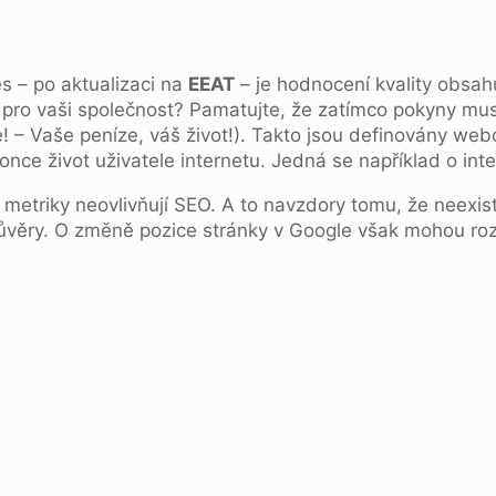
s – po aktualizaci na
EEAT
– je hodnocení kvality obsahu
pro vaši společnost? Pamatujte, že zatímco pokyny mus
e! – Vaše peníze, váš život!). Takto jsou definovány we
konce život uživatele internetu. Jedná se například o i
metriky neovlivňují SEO. A to navzdory tomu, že neexis
 důvěry. O změně pozice stránky v Google však mohou roz