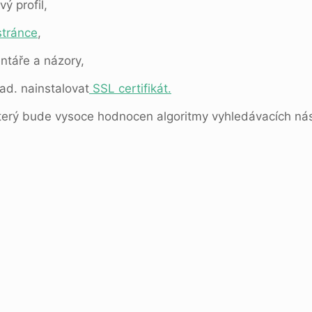
ý profil,
stránce
,
ntáře a názory,
ad. nainstalovat
SSL certifikát.
erý bude vysoce hodnocen algoritmy vyhledávacích nást