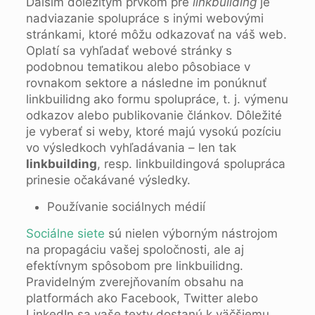
Ďalším dôležitým prvkom pre
linkbuilding
je
nadviazanie spolupráce s inými webovými
stránkami, ktoré môžu odkazovať na váš web.
Oplatí sa vyhľadať webové stránky s
podobnou tematikou alebo pôsobiace v
rovnakom sektore a následne im ponúknuť
linkbuilidng ako formu spolupráce, t. j. výmenu
odkazov alebo publikovanie článkov. Dôležité
je vyberať si weby, ktoré majú vysokú pozíciu
vo výsledkoch vyhľadávania – len tak
linkbuilding
, resp. linkbuildingová spolupráca
prinesie očakávané výsledky.
Používanie sociálnych médií
Sociálne siete
sú nielen výborným nástrojom
na propagáciu vašej spoločnosti, ale aj
efektívnym spôsobom pre linkbuilidng.
Pravidelným zverejňovaním obsahu na
platformách ako Facebook, Twitter alebo
LinkedIn sa vaše texty dostanú k väčšiemu