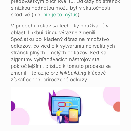
predovšetkým o ich kvalitu. Odkazy zo stránok
s nízkou hodnotou môžu byť v skutočnosti
škodlivé (nie,
nie je to mýtus
).
V priebehu rokov sa techniky používané v
oblasti linkbuildingu výrazne zmenili.
Spočiatku bol kladený dôraz na množstvo
odkazov, čo viedlo k vytváraniu nekvalitných
stránok plných umelých odkazov. Keď sa
algoritmy vyhľadávacích nástrojov stali
pokročilejšími, prístup k tomuto procesu sa
zmenil – teraz je pre
linkbuilding
kľúčové
získať cenné, prirodzené odkazy.