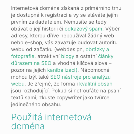
Internetová doména získaná z primárního trhu
je dostupná k registraci a vy se stáváte jejím
prvním zakladatelem. Nemusíte se tedy
obávat o její historii či
odkazový spam.
Výběr
adresy, kterou dříve nepoužíval žádný web
nebo e-shop, vás zavazuje budovat autoritu
webu od začátku (webdesign,
obrázky a
fotografie
, atraktivní
blogy
a ostatní
články
důrazem na SEO
a vhodná klíčová slova –
pozor na jejich
kanibalizaci)
. Nápomocné
mohou být také
SEO nástroje pro analýzu
webu
. Je zřejmé, že forma i
kvalitní obsah
jsou rozhodující. Pokud si netroufáte na psaní
textů sami, zkuste copywriter jako tvůrce
jedinečného obsahu.
Použitá internetová
doména