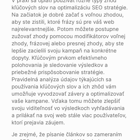
V praxi sa oplatí používať rôzne typy zhôd
kľúčových slov na optimalizáciu SEO stratégie.
Na začiatok je dobré začať s voľnou zhodou,
aby ste zistili, ktoré frázy sú pre váš web
najrelevantnejšie. Potom môžete postupne
zužovať zhody pomocou modifikátorov voľnej
zhody, frázovej alebo presnej zhody, aby ste
lepšie zacielili svoju kampaň na konkrétne
dopyty. Kľúčovým prvkom efektívneho
polohovania je sledovanie výsledkov a
priebežné prispôsobovanie stratégie.
Pravidelná analýza údajov týkajúcich sa
používania kľúčových slov a ich zhôd vám
umožňuje vyvodzovať závery a optimalizovať
vaše kampane. Vďaka tomu môžete zlepšiť
svoju viditeľnosť vo výsledkoch vyhľadávania
a prilákať na svoj web stále viac používateľov,
ktorí prejavia záujem.
Je zrejmé, že písanie článkov so zameraním