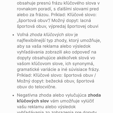
obsahuje presnú frázu kľúčového slova v
rovnakom poradí, s ďalšími slovami pred
alebo za frázou. Príklad: Kľúčové slovo:
„športová obuv“/ Možný dopyt: lacná
športová obuv, výpredaj športovej obuvi
Voľná ​​
zhoda kľúčových slov
je
najflexibilnejší typ zhody, ktorý umožňuje,
aby sa vaša reklama alebo výsledok
vyhľadávania zobrazili ako odpoveď na
dopyty obsahujúce akékoľvek slová vo
vašom kľúčovom slove, ich synonymá,
gramatické variácie a iné súvisiace frázy.
Príklad: Kľúčové slovo: športová obuv /
Možný dopyt: bežecká obuv, športová
obuv do telocvične.
Negatívna zhoda alebo vylučujúca
zhoda
kľúčových slov
vám umožňuje vylúčiť
vašu reklamu alebo výsledok
vyhľadávania zo zobrazenia pre dopyty