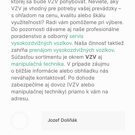
ktorej sa bude
VZV
pohybovať. Neviete, aký
VZV je vhodný pre potreby vašej prevádzky –
s ohľadom na cenu, kvalitu alebo škálu
využiteľnosti? Radi vám pomôžeme pri výbere.
Do pozornosti dávame aj naše profesionálne
poradenstvo a odborný
servis
vysokozdvižných vozíkov
. Naša činnosť taktiež
zahŕňa
prenájom vysokozdvižných vozíkov
.
Súčasťou sortimentu je okrem
VZV
aj
manipulačná technika
. V prípade záujmu
o bližšie informácie alebo obhliadku nás
neváhajte kontaktovať. Po dohode
zabezpečíme aj dovoz (VZV alebo
manipulačnej techniky) priamo k vám na
adresu.
Jozef Doliňák