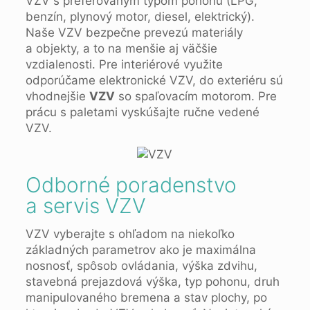
VZV s preferovaným typom pohonu (LPG,
benzín, plynový motor, diesel, elektrický).
Naše VZV bezpečne prevezú materiály
a objekty, a to na menšie aj väčšie
vzdialenosti. Pre interiérové využite
odporúčame elektronické VZV, do exteriéru sú
vhodnejšie
VZV
so spaľovacím motorom. Pre
prácu s paletami vyskúšajte ručne vedené
VZV.
Odborné poradenstvo
a servis VZV
VZV vyberajte s ohľadom na niekoľko
základných parametrov ako je maximálna
nosnosť, spôsob ovládania, výška zdvihu,
stavebná prejazdová výška, typ pohonu, druh
manipulovaného bremena a stav plochy, po