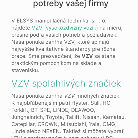
potreby vašej firmy
V ELSYS manipulačná technika, s. r. o.
nájdete
VZV
(
vysokozdvižný vozík
) na mieru,
presne podľa vašich potrieb a požiadaviek.
Naša ponuka zahŕňa VZV, ktoré spĺňajú
najvyššie kvalitatívne štandardy pre rôzne
práce. Sme presvedčení, že
VZV
sa stane
praktickým pomocníkom na sklade aj
stavenisku.
VZV spoľahlivých značiek
Naša ponuka zahŕňa
VZV
mnohých značiek.
K najobľúbenejším patrí Hyster, Still, HC
Forklift, BT-SPE, LINDE, DEAWOO,
Jungheinrich, Toyota, Tailift, Nissan, Kamatsu,
Catepillar, CROWN, Mitsubishi, Yale, OMG,
Linde alebo NEXEN. Taktiež si môžete vybrať