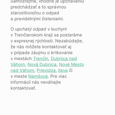
Samozrejme, vhodné je upchávaniu
predchádzať a to správnou
starostlivosťou o odpad
a pravidelnými čisteniami.
O
upchatý odpad v kuchyni
v Trenčianskom kraji sa postaráme
v expresnej rýchlosti. Nezabúdajte,
že nás môžete kontaktovať aj
v prípade záujmu o krtkovanie
v mestách
Trenčín
,
Dubnica nad
Váhom
,
Nová Dubnica
,
Nové Mesto
nad Váhom
,
Prievidza
,
Ilava
či
v meste
Nemšová
. Pre viac
informácií nás neváhajte
kontaktovať.