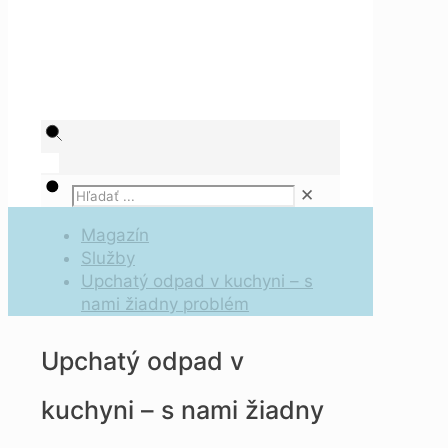
✕
Magazín
Služby
Upchatý odpad v kuchyni – s
nami žiadny problém
Upchatý odpad v
kuchyni – s nami žiadny