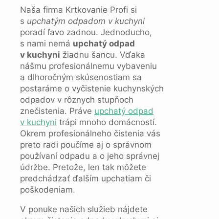
Naša firma Krtkovanie Profi si
s
upchatým odpadom v kuchyni
poradí ľavo zadnou. Jednoducho,
s nami nemá
upchatý odpad
v kuchyni
žiadnu šancu. Vďaka
nášmu profesionálnemu vybaveniu
a dlhoročným skúsenostiam sa
postaráme o vyčistenie kuchynských
odpadov v rôznych stupňoch
znečistenia. Práve
upchatý odpad
v kuchyni
trápi mnoho domácností.
Okrem profesionálneho čistenia vás
preto radi poučíme aj o správnom
používaní odpadu a o jeho správnej
údržbe. Pretože, len tak môžete
predchádzať ďalším upchatiam či
poškodeniam.
V ponuke našich služieb nájdete