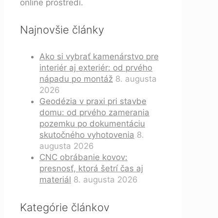
online prostredí.
Najnovšie články
Ako si vybrať kamenárstvo pre
interiér aj exteriér: od prvého
nápadu po montáž
8. augusta
2026
Geodézia v praxi pri stavbe
domu: od prvého zamerania
pozemku po dokumentáciu
skutočného vyhotovenia
8.
augusta 2026
CNC obrábanie kovov:
presnosť, ktorá šetrí čas aj
materiál
8. augusta 2026
Kategórie článkov