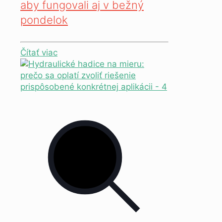
aby fungovali aj v bežný
pondelok
Čítať viac