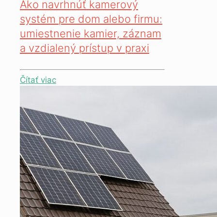
Ako navrhnúť kamerový
systém pre dom alebo firmu:
umiestnenie kamier, záznam
a vzdialený prístup v praxi
Čítať viac