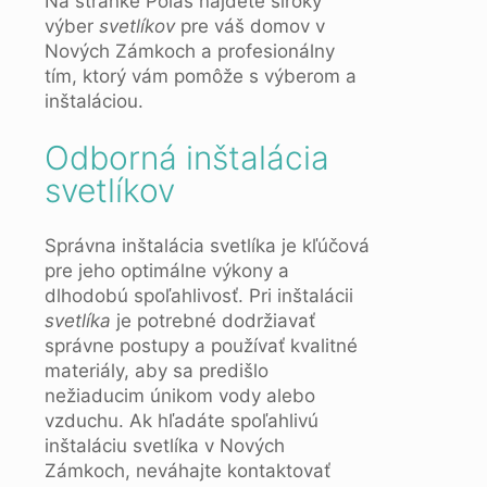
Na stránke Polas nájdete široký
výber
svetlíkov
pre váš domov v
Nových Zámkoch a profesionálny
tím, ktorý vám pomôže s výberom a
inštaláciou.
Odborná inštalácia
svetlíkov
Správna inštalácia svetlíka je kľúčová
pre jeho optimálne výkony a
dlhodobú spoľahlivosť. Pri inštalácii
svetlíka
je potrebné dodržiavať
správne postupy a používať kvalitné
materiály, aby sa predišlo
nežiaducim únikom vody alebo
vzduchu. Ak hľadáte spoľahlivú
inštaláciu svetlíka v Nových
Zámkoch, neváhajte kontaktovať