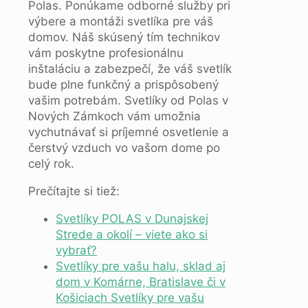
Polas. Ponúkame odborné služby pri
výbere a montáži svetlíka pre váš
domov. Náš skúsený tím technikov
vám poskytne profesionálnu
inštaláciu a zabezpečí, že váš svetlík
bude plne funkčný a prispôsobený
vašim potrebám. Svetlíky od Polas v
Nových Zámkoch vám umožnia
vychutnávať si príjemné osvetlenie a
čerstvý vzduch vo vašom dome po
celý rok.
Prečítajte si tiež:
Svetlíky POLAS v Dunajskej
Strede a okolí – viete ako si
vybrať?
Svetlíky pre vašu halu, sklad aj
dom v Komárne, Bratislave či v
Košiciach Svetlíky pre vašu