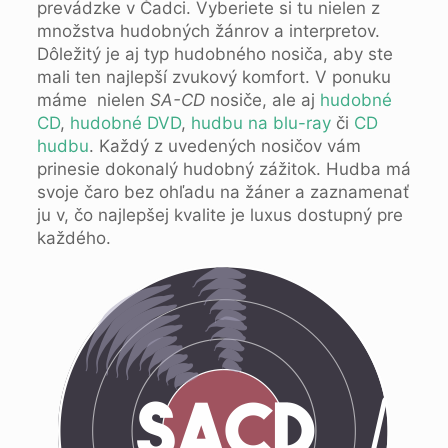
prevádzke v Čadci. Vyberiete si tu nielen z
množstva hudobných žánrov a interpretov.
Dôležitý je aj typ hudobného nosiča, aby ste
mali ten najlepší zvukový komfort. V ponuku
máme nielen
SA-CD
nosiče, ale aj
hudobné
CD
,
hudobné DVD
,
hudbu na blu-ray
či
CD
hudbu
. Každý z uvedených nosičov vám
prinesie dokonalý hudobný zážitok. Hudba má
svoje čaro bez ohľadu na žáner a zaznamenať
ju v, čo najlepšej kvalite je luxus dostupný pre
každého.