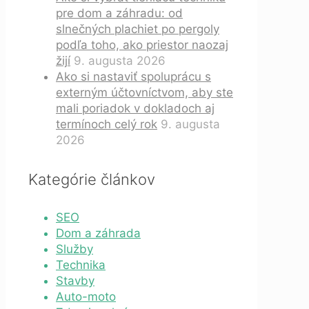
pre dom a záhradu: od
slnečných plachiet po pergoly
podľa toho, ako priestor naozaj
žijí
9. augusta 2026
Ako si nastaviť spoluprácu s
externým účtovníctvom, aby ste
mali poriadok v dokladoch aj
termínoch celý rok
9. augusta
2026
Kategórie článkov
SEO
Dom a záhrada
Služby
Technika
Stavby
Auto-moto