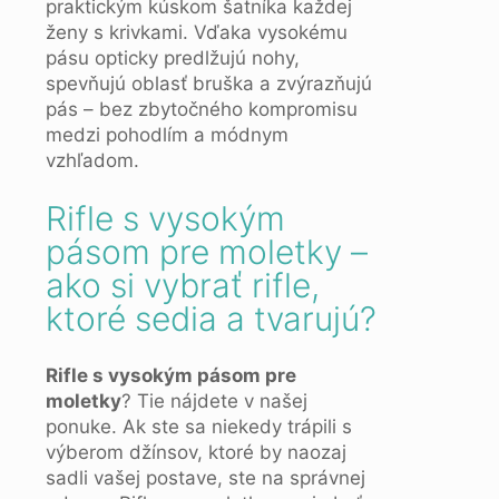
praktickým kúskom šatníka každej
ženy s krivkami. Vďaka vysokému
pásu opticky predlžujú nohy,
spevňujú oblasť bruška a zvýrazňujú
pás – bez zbytočného kompromisu
medzi pohodlím a módnym
vzhľadom.
Rifle s vysokým
pásom pre moletky –
ako si vybrať rifle,
ktoré sedia a tvarujú?
Rifle s vysokým pásom pre
moletky
? Tie nájdete v našej
ponuke. Ak ste sa niekedy trápili s
výberom džínsov, ktoré by naozaj
sadli vašej postave, ste na správnej