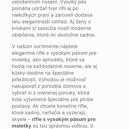
celodennom nosení. Vysoký pás
pomáha udržať tvar riflí aj po
niekoľkých praní a zároveň dodáva
telu elegantnejší vzhľad. Aj ženy s
krivkami si zaslúžia nosiť moderné
oblečenie, ktoré im skutočne sadne.
V našom sortimente nájdete
elegantné
rifle s vysokým pásom pre
moletky,
ako ajmodely, ktoré sa
hodia na každodenné nosenie, ale aj
kúsky ideálne na špeciálne
príležitosti. Výhodou je možnosť
nakupovať z pohodlia domova a
vybrať si z overenej ponuky, ktorá
bola vytvorená špeciálne pre plnšie
postavy. Ak chcete konečne rifle,
ktoré sadnú, netlačia a vyzerajú
skvele –
rifle s vysokým pásom pre
moletky
sú tou správnou voľbou. S