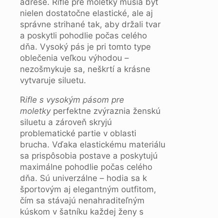
adrese. Rifle pre moletky musia byť
nielen dostatočne elastické, ale aj
správne strihané tak, aby držali tvar
a poskytli pohodlie počas celého
dňa. Vysoký pás je pri tomto type
oblečenia veľkou výhodou –
nezošmykuje sa, neškrtí a krásne
vytvaruje siluetu.
R
ifle s vysokým pásom pre
moletky
perfektne zvýraznia ženskú
siluetu a zároveň skryjú
problematické partie v oblasti
brucha. Vďaka elastickému materiálu
sa prispôsobia postave a poskytujú
maximálne pohodlie počas celého
dňa. Sú univerzálne – hodia sa k
športovým aj elegantným outfitom,
čím sa stávajú nenahraditeľným
kúskom v šatníku každej ženy s