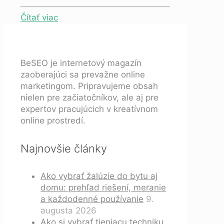
Čítať viac
BeSEO je internetový magazín
zaoberajúci sa prevažne online
marketingom. Pripravujeme obsah
nielen pre začiatočníkov, ale aj pre
expertov pracujúcich v kreatívnom
online prostredí.
Najnovšie články
Ako vybrať žalúzie do bytu aj
domu: prehľad riešení, meranie
a každodenné používanie
9.
augusta 2026
Ako si vybrať tieniacu techniku