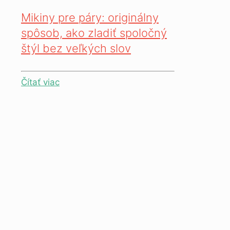
Mikiny pre páry: originálny
spôsob, ako zladiť spoločný
štýl bez veľkých slov
Čítať viac