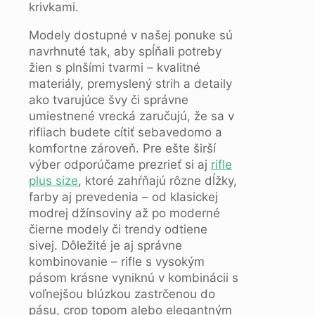
krivkami.
Modely dostupné v našej ponuke sú
navrhnuté tak, aby spĺňali potreby
žien s plnšími tvarmi – kvalitné
materiály, premyslený strih a detaily
ako tvarujúce švy či správne
umiestnené vrecká zaručujú, že sa v
rifliach budete cítiť sebavedomo a
komfortne zároveň. Pre ešte širší
výber odporúčame prezrieť si aj
rifle
plus size
, ktoré zahŕňajú rôzne dĺžky,
farby aj prevedenia – od klasickej
modrej džínsoviny až po moderné
čierne modely či trendy odtiene
sivej. Dôležité je aj správne
kombinovanie – rifle s vysokým
pásom krásne vyniknú v kombinácii s
voľnejšou blúzkou zastrčenou do
pásu, crop topom alebo elegantným