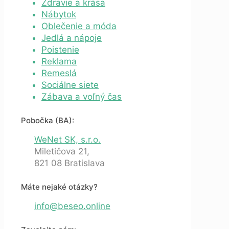
Zdravie a krása
Nábytok
Oblečenie a móda
Jedlá a nápoje
Poistenie
Reklama
Remeslá
Sociálne siete
Zábava a voľný čas
Pobočka (BA):
WeNet SK, s.r.o.
Miletičova 21,
821 08 Bratislava
Máte nejaké otázky?
info@beseo.online