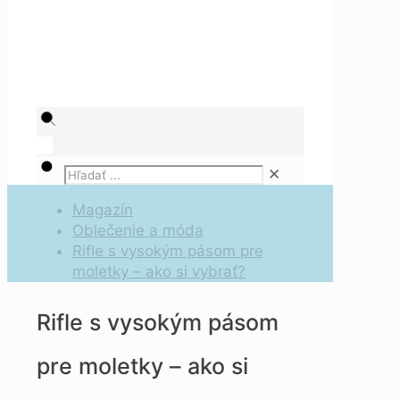
✕
Magazín
Oblečenie a móda
Rifle s vysokým pásom pre
moletky – ako si vybrať?
Rifle s vysokým pásom
pre moletky – ako si