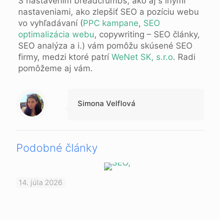
S nastavením breadcrumbs, ako aj s inými
nastaveniami, ako zlepšiť SEO a pozíciu webu
vo vyhľadávaní (
PPC kampane
,
SEO
optimalizácia webu
, copywriting – SEO články,
SEO analýza a i.) vám pomôžu skúsené SEO
firmy, medzi ktoré patrí
WeNet SK, s.r.o
. Radi
pomôžeme aj vám.
Simona Velflová
Podobné články
14. júla 2026