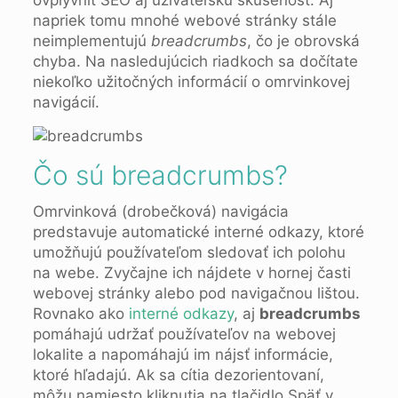
ovplyvniť SEO aj užívateľskú skúsenosť. Aj
napriek tomu mnohé webové stránky stále
neimplementujú
breadcrumbs
, čo je obrovská
chyba. Na nasledujúcich riadkoch sa dočítate
niekoľko užitočných informácií o omrvinkovej
navigácií.
Čo sú breadcrumbs?
Omrvinková (drobečková) navigácia
predstavuje automatické interné odkazy, ktoré
umožňujú používateľom sledovať ich polohu
na webe. Zvyčajne ich nájdete v hornej časti
webovej stránky alebo pod navigačnou lištou.
Rovnako ako
interné odkazy
, aj
breadcrumbs
pomáhajú udržať používateľov na webovej
lokalite a napomáhajú im nájsť informácie,
ktoré hľadajú. Ak sa cítia dezorientovaní,
môžu namiesto kliknutia na tlačidlo Späť v