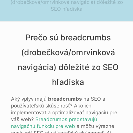
(drobečková/omrvinková navigácia) dôležité zo
SEO hľadiska
Prečo sú breadcrumbs
(drobečková/omrvinková
navigácia) dôležité zo SEO
hľadiska
Aký vplyv majú
breadcrumbs
na SEO a
používateľskú skúsenosť? Ako ich
implementovať a optimalizovať navigáciu pre
váš web?
Breadcrumbs predstavujú
navigačnú funkciu pre web
a môžu výrazne