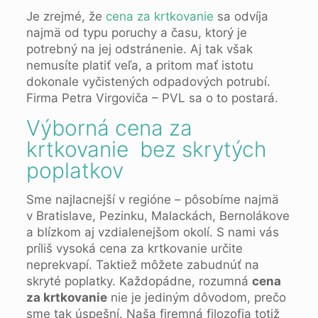
Je zrejmé, že
cena za krtkovanie
sa odvíja
najmä od typu poruchy a času, ktorý je
potrebný na jej odstránenie. Aj tak však
nemusíte platiť veľa, a pritom mať istotu
dokonale vyčistených odpadových potrubí.
Firma Petra Virgoviča – PVL sa o to postará.
Výborná cena za
krtkovanie bez skrytých
poplatkov
Sme najlacnejší v regióne – pôsobíme najmä
v Bratislave, Pezinku, Malackách, Bernolákove
a blízkom aj vzdialenejšom okolí. S nami vás
príliš vysoká cena za krtkovanie určite
neprekvapí. Taktiež môžete zabudnúť na
skryté poplatky. Každopádne, rozumná
cena
za krtkovanie
nie je jediným dôvodom, prečo
sme tak úspešní. Naša firemná filozofia totiž