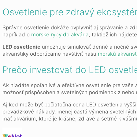
Osvetlenie pre zdravý ekosyst
Správne osvetlenie dokáže ovplyvniť aj správanie a zdr
napríklad o
morské ryby do akvária
, taktiež ich nájde
LED osvetlenie
umožňuje simulovať denné a nočné svete
akvaristiky odporúčame navštíviť našu
morskú akvarist
Prečo investovať do LED osvetl
Ak hľadáte spoľahlivé a efektívne osvetlenie pre vaše
možnosť prispôsobenia svetelných podmienok z neho ro
Aj keď môže byť počiatočná cena LED osvetlenia vyššia 
prevádzkové náklady, menej častá výmena svetelných zd
mať akvárium, ktoré je krásne, zdravé a šetrné k vášmu