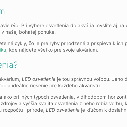
ém
avie rýb. Pri výbere osvetlenia do akvária myslite aj n
te v našej bohatej ponuke.
lné cykly, čo je pre ryby prirodzené a prispieva k ich p
iku
, kde nájdete všetko pre svoje akvárium.
enia?
 akvárium,
LED osvetlenie
je tou správnou voľbou. Jeho d
bia ideálne riešenie pre každého akvaristu.
ako pri iných typoch osvetlenia, v dlhodobom horizonte 
rojov a vyššia kvalita osvetlenia z neho robia voľbu, k
 rozpočtu i prírode,
LED osvetlenie
je kľúčom k dosiahnu