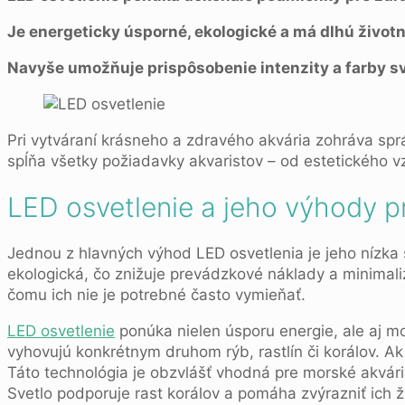
Je energeticky úsporné, ekologické a má dlhú životn
Navyše umožňuje prispôsobenie intenzity a farby sve
Pri vytváraní krásneho a zdravého akvária zohráva spr
spĺňa všetky požiadavky akvaristov – od estetického v
LED osvetlenie a jeho výhody p
Jednou z hlavných výhod LED osvetlenia je jeho nízka 
ekologická, čo znižuje prevádzkové náklady a minimali
čomu ich nie je potrebné často vymieňať.
LED osvetlenie
ponúka nielen úsporu energie, ale aj mo
vyhovujú konkrétnym druhom rýb, rastlín či korálov. Ak
Táto technológia je obzvlášť vhodná pre morské akvári
Svetlo podporuje rast korálov a pomáha zvýrazniť ich ži