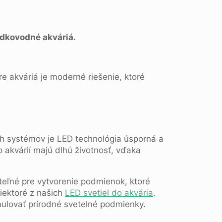
adkovodné akváriá.
e akváriá je moderné riešenie, ktoré
ch systémov je LED technológia úsporná a
 akvárií majú dlhú životnosť, vďaka
iteľné pre vytvorenie podmienok, ktoré
niektoré z našich
LED svetiel do akvária
.
imulovať prírodné svetelné podmienky.