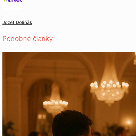
Jozef Doliňák
Podobné články