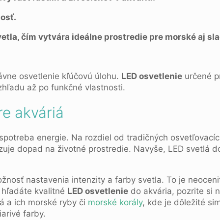
osť.
tla, čím vytvára ideálne prostredie pre morské aj sl
ávne osvetlenie kľúčovú úlohu.
LED osvetlenie
určené pr
zhľadu až po funkčné vlastnosti.
re akváriá
spotreba energie. Na rozdiel od tradičných osvetľovací
zuje dopad na životné prostredie. Navyše, LED svetlá do
žnosť nastavenia intenzity a farby svetla. To je neocen
 hľadáte kvalitné
LED osvetlenie
do akvária, pozrite si 
á a ich morské ryby či
morské korály
, kde je dôležité s
arivé farby.