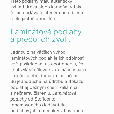
Tieto podlahy majú autentický
vzhľad dreva alebo kameňa, vďaka
čomu dodávajú interiéru prirodzenú
a elegantnú atmosféru.
Laminátové podlahy
a prečo ich zvoliť
Jednou z najväčších výhod
laminátových podláh je ich odolnosť
voči poškriabaniu a opotrebeniu, čo
je obzvlášť dôležité v domácnostiach
s deťmi alebo domácimi miláčikmi.
Sú jednoduché na údržbu a dokážu
odolať aj bežným chemikáliám či
slnečnému žiareniu.
Laminátové
podlahy
od Stefloorke,
renomovaného dodávateľa
podlahových materiálov v Košiciach