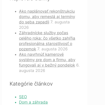
Ako naplánovať rekonštrukciu
domu, aby remeslá aj termíny
do seba zapadli
7. augusta
2026
Záhradnícke služby počas
celého roka: čo všetko zahŕňa
profesionálna starostlivosť o
pozemok
7. augusta 2026
Ako navrhnúť kamerové
systémy pre dom a firmu, aby
fungovali aj v bežný pondelok
6.
augusta 2026
Kategórie článkov
SEO
Dom a záhrada