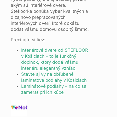
akým sú interiérové dvere.
Stefloorke ponúka výber kvalitných a
dizajnovo prepracovaných
interiérových dverí, ktoré dokážu
dodať vášmu domovu osobitý šmrnc.
Prečítajte si tiež:
Interiérové dvere od STEFLOOR
v Košiciach – to je funkčný
doplnok, ktorý dodá vášmu
interiéru elegantný vzhľad
Stavte aj vy na obľúbené
laminátové podlahy v Košiciach
Laminátové podlahy – na čo sa
zamerať pri ich kúpe