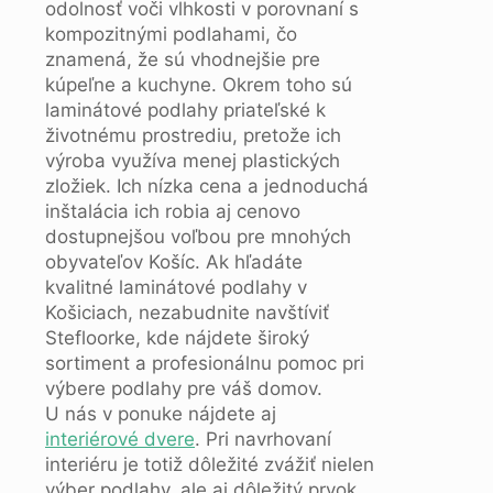
odolnosť voči vlhkosti v porovnaní s
kompozitnými podlahami, čo
znamená, že sú vhodnejšie pre
kúpeľne a kuchyne. Okrem toho sú
laminátové podlahy priateľské k
životnému prostrediu, pretože ich
výroba využíva menej plastických
zložiek. Ich nízka cena a jednoduchá
inštalácia ich robia aj cenovo
dostupnejšou voľbou pre mnohých
obyvateľov Košíc. Ak hľadáte
kvalitné laminátové podlahy v
Košiciach, nezabudnite navštíviť
Stefloorke, kde nájdete široký
sortiment a profesionálnu pomoc pri
výbere podlahy pre váš domov.
U nás v ponuke nájdete aj
interiérové dvere
. Pri navrhovaní
interiéru je totiž dôležité zvážiť nielen
výber podlahy, ale aj dôležitý prvok,