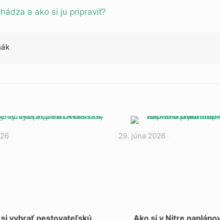
hádza a ako si ju pripraviť?
ňák
026
29. júna 2026
si vybrať pestovateľskú
Ako si v Nitre napláno