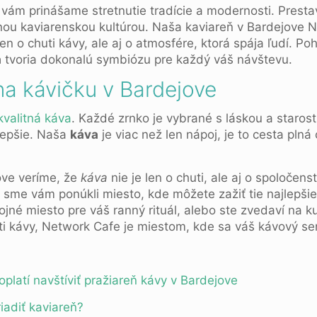
vám prinášame stretnutie tradície a modernosti. Prestav
rnou kaviarenskou kultúrou. Naša kaviareň v Bardejove 
n o chuti kávy, ale aj o atmosfére, ktorá spája ľudí. Poh
a
tvoria dokonalú symbiózu pre každý váš návštevu.
na kávičku v Bardejove
kvalitná káva
. Každé zrnko je vybrané s láskou a staros
lepšie. Naša
káva
je viac než len nápoj, je to cesta pln
ove veríme, že
káva
nie je len o chuti, ale aj o spoločen
 sme vám ponúkli miesto, kde môžete zažiť tie najlepšie
ojné miesto pre váš ranný rituál, alebo ste zvedaví na k
sti kávy, Network Cafe je miestom, kde sa váš kávový s
platí navštíviť pražiareň kávy v Bardejove
iadiť kaviareň?