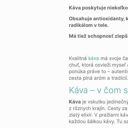
Káva poskytuje niekoľko 
Obsahuje antioxidanty, 
radikálom v tele.
Má tiež schopnosť zlepš
Kvalitná
káva
má svoje čar
chuť, ktorá osvieži myse
ponúka práve to – autenti
cesta plná aróm a tradícií
Káva – v čom s
Káva
je vskutku jedineč
z rôznych krajín. Cesty 
zlatý elixír. V pražiarni 
každou šálkou kávy. Tu s