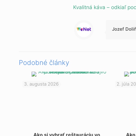
Kvalitná káva – odkiaľ poc
Jozef Doli
Podobné články
3. augusta 2026
2. júla 2
Ako si vybrať reštauráciu vo
Ako 