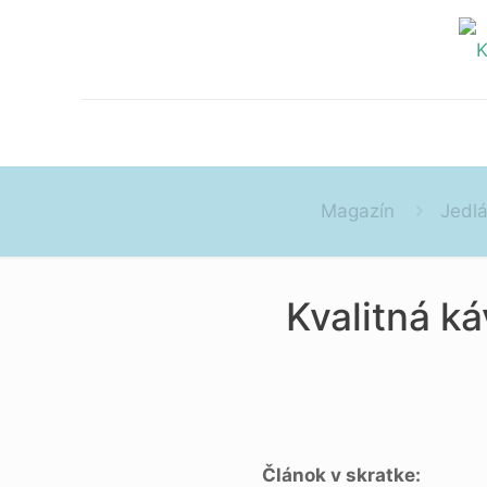
Magazín
Jedlá
Kvalitná ká
Článok v skratke: