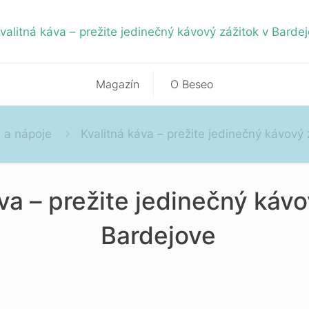
Magazín
O Beseo
 a nápoje
Kvalitná káva – prežite jedinečný kávový 
va – prežite jedinečný kávo
Bardejove