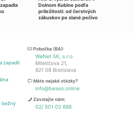
 zapadla
Dolnom Kubíne podľa
ko
príležitosti: od čerstvých
zákuskov po slané pečivo
Pobočka (BA):
WeNet SK, s.r.o.
a zapadli
Miletičova 21,
821 08 Bratislava
álna
Máte nejaké otázky?
info@beseo.online
Zavolajte nám:
v bežný
02/ 501 02 888