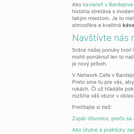
Ako
kaviareň v Bardejove
história stretáva s mode
takým miestom. Je to niele
atmosféra a kvalitná
káv
Navštívte nás 
Srdce našej ponuky tvorí
mohli ponúknuť len to naj
je nový príbeh.
V Network Cafe v Bardej
Preto sme tu pre vás, aby
rukách. Či už hľadáte pok
rozšíria váš obzor v obla
Prečítajte si tiež:
Zopár dôvodov, prečo sa o
Ako útulne a prakticky zar