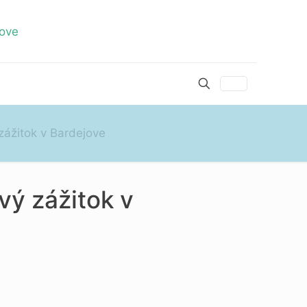
zážitok v Bardejove
vý zážitok v