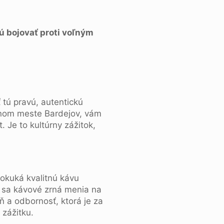
ú bojovať proti voľným
 tú pravú, autentickú
bnom meste Bardejov, vám
t. Je to kultúrny zážitok,
kuká kvalitnú kávu
e sa kávové zrná menia na
eň a odbornosť, ktorá je za
 zážitku.