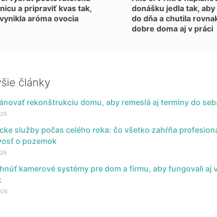
nicu a pripraviť kvas tak,
donášku jedla tak, aby
vynikla aróma ovocia
do dňa a chutila rovna
dobre doma aj v práci
šie články
ánovať rekonštrukciu domu, aby remeslá aj termíny do seb
026
cke služby počas celého roka: čo všetko zahŕňa profesion
ivosť o pozemok
026
hnúť kamerové systémy pre dom a firmu, aby fungovali aj 
k
026