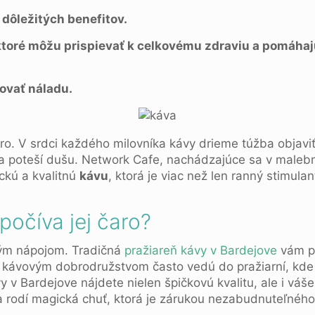
dôležitých benefitov.
ktoré môžu prispievať k celkovému zdraviu a pomáhaj
ovať náladu.
o. V srdci každého milovníka kávy drieme túžba objaviť
ľ a poteší dušu. Network Cafe, nachádzajúce sa v male
ckú a kvalitnú
kávu
, ktorá je viac než len ranný stimulan
.
počíva jej čaro?
ným nápojom. Tradičná
pražiareň kávy v Bardejove
vám po
za kávovým dobrodružstvom často vedú do pražiarní, kd
kávy v Bardejove nájdete nielen špičkovú kvalitu, ale i váš
a rodí magická chuť, ktorá je zárukou nezabudnuteľného