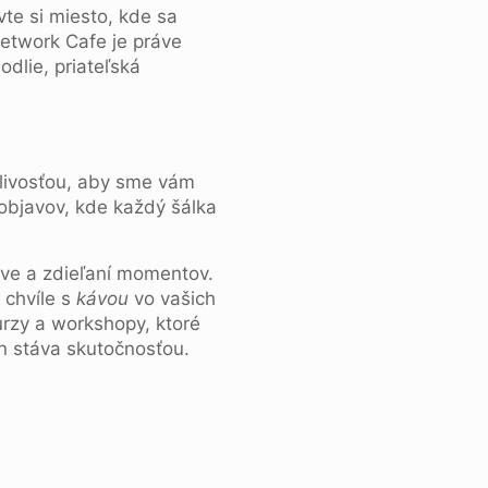
te si miesto, kde sa
Network Cafe je práve
odlie, priateľská
tlivosťou, aby sme vám
á objavov, kde každý šálka
stve a zdieľaní momentov.
 chvíle s
kávou
vo vašich
urzy a workshopy, ktoré
en stáva skutočnosťou.