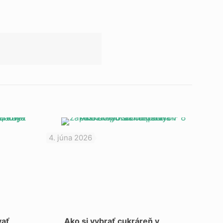
4. júna 2026
vať
Ako si vybrať cukráreň v