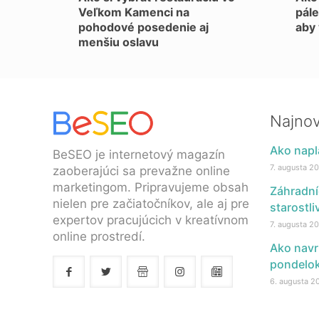
Veľkom Kamenci na
pále
pohodové posedenie aj
aby 
menšiu oslavu
Najnov
Ako napl
BeSEO je internetový magazín
7. augusta 2
zaoberajúci sa prevažne online
marketingom. Pripravujeme obsah
Záhradní
nielen pre začiatočníkov, ale aj pre
starostl
expertov pracujúcich v kreatívnom
7. augusta 2
online prostredí.
Ako navr
pondelo
6. augusta 2