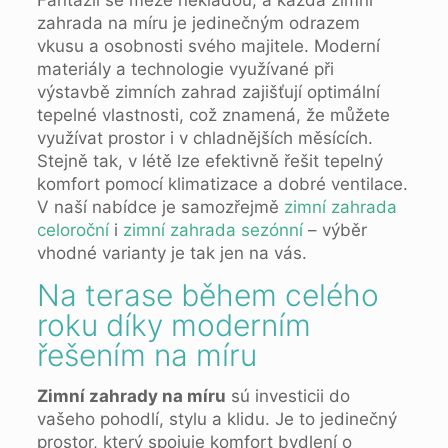
Fantazii se meze nekladou, a každá zimní
zahrada na míru je jedinečným odrazem
vkusu a osobnosti svého majitele. Moderní
materiály a technologie využívané při
výstavbě zimních zahrad zajišťují optimální
tepelné vlastnosti, což znamená, že můžete
využívat prostor i v chladnějších měsících.
Stejně tak, v létě lze efektivně řešit tepelný
komfort pomocí klimatizace a dobré ventilace.
V naší nabídce je samozřejmě
zimní zahrada
celoroční
i
zimní zahrada sezónní
– výběr
vhodné varianty je tak jen na vás.
Na terase během celého
roku díky moderním
řešením na míru
Zimní zahrady na míru
sú investicii do
vašeho pohodlí, stylu a klidu. Je to jedinečný
prostor, který spojuje komfort bydlení o