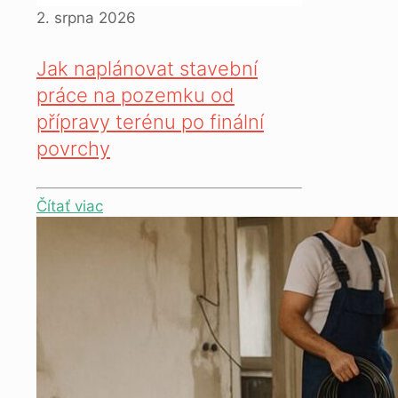
2. srpna 2026
Jak naplánovat stavební
práce na pozemku od
přípravy terénu po finální
povrchy
Čítať viac