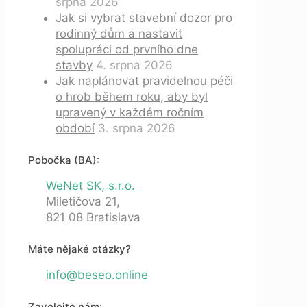
srpna 2026
Jak si vybrat stavební dozor pro
rodinný dům a nastavit
spolupráci od prvního dne
stavby
4. srpna 2026
Jak naplánovat pravidelnou péči
o hrob během roku, aby byl
upravený v každém ročním
období
3. srpna 2026
Pobočka (BA):
WeNet SK, s.r.o.
Miletičova 21,
821 08 Bratislava
Máte nějaké otázky?
info@beseo.online
Zavolejte nám: