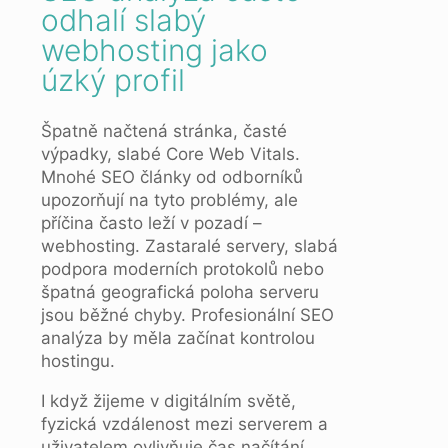
odhalí slabý
webhosting jako
úzký profil
Špatně načtená stránka, časté
výpadky, slabé Core Web Vitals.
Mnohé SEO články od odborníků
upozorňují na tyto problémy, ale
příčina často leží v pozadí –
webhosting. Zastaralé servery, slabá
podpora moderních protokolů nebo
špatná geografická poloha serveru
jsou běžné chyby. Profesionální SEO
analýza by měla začínat kontrolou
hostingu.
I když žijeme v digitálním světě,
fyzická vzdálenost mezi serverem a
uživatelem ovlivňuje čas načítání.