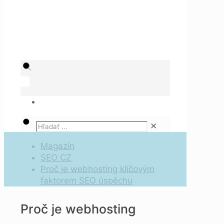
✕
Magazín
SEO CZ
Proč je webhosting klíčovým
faktorem SEO úspěchu
Proč je webhosting