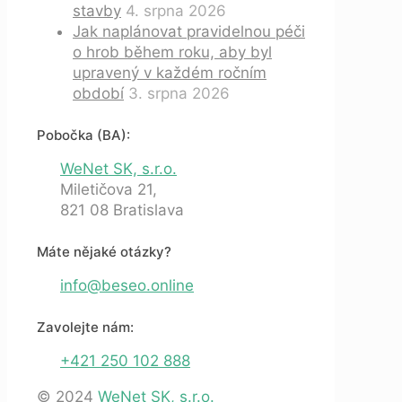
stavby
4. srpna 2026
Jak naplánovat pravidelnou péči
o hrob během roku, aby byl
upravený v každém ročním
období
3. srpna 2026
Pobočka (BA):
WeNet SK, s.r.o.
Miletičova 21,
821 08 Bratislava
Máte nějaké otázky?
info@beseo.online
Zavolejte nám:
+421 250 102 888
© 2024
WeNet SK, s.r.o.