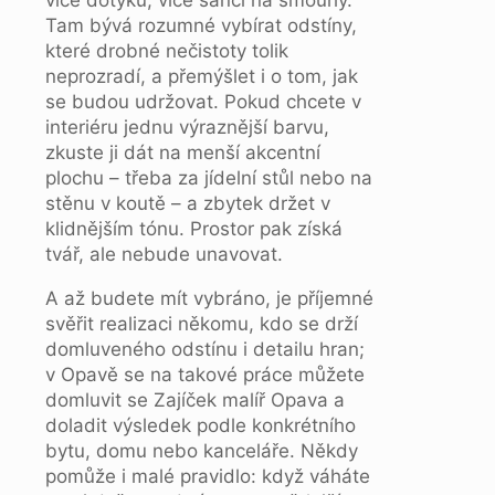
Tam bývá rozumné vybírat odstíny,
které drobné nečistoty tolik
neprozradí, a přemýšlet i o tom, jak
se budou udržovat. Pokud chcete v
interiéru jednu výraznější barvu,
zkuste ji dát na menší akcentní
plochu – třeba za jídelní stůl nebo na
stěnu v koutě – a zbytek držet v
klidnějším tónu. Prostor pak získá
tvář, ale nebude unavovat.
A až budete mít vybráno, je příjemné
svěřit realizaci někomu, kdo se drží
domluveného odstínu i detailu hran;
v Opavě se na takové práce můžete
domluvit se Zajíček malíř Opava a
doladit výsledek podle konkrétního
bytu, domu nebo kanceláře. Někdy
pomůže i malé pravidlo: když váháte