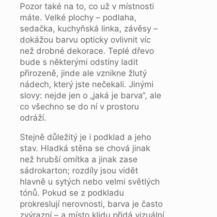
Pozor také na to, co už v místnosti
máte. Velké plochy – podlaha,
sedačka, kuchyňská linka, závěsy –
dokážou barvu opticky ovlivnit víc
než drobné dekorace. Teplé dřevo
bude s některými odstíny ladit
přirozeně, jinde ale vznikne žlutý
nádech, který jste nečekali. Jinými
slovy: nejde jen o „jaká je barva“, ale
co všechno se do ní v prostoru
odráží.
Stejně důležitý je i podklad a jeho
stav. Hladká stěna se chová jinak
než hrubší omítka a jinak zase
sádrokarton; rozdíly jsou vidět
hlavně u sytých nebo velmi světlých
tónů. Pokud se z podkladu
prokreslují nerovnosti, barva je často
zvýrazní – a místo klidu přidá vizuální