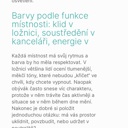
osvětlení.
Barvy podle funkce
místnosti: klid v
ložnici, soustředění v
kanceláři, energie v
Každá místnost má svůj rytmus a
barva by ho měla respektovat. V
ložnici většina lidí ocení tlumenější,
měkčí tóny, které nebudou „křičet“ ve
chvíli, kdy chcete vypnout. Naopak
obývák často snese víc charakteru,
protože v něm trávíte čas aktivněji a
situace se v něm během dne mění.
Nakonec je dobré si položit
jednoduchou otázku: má vás prostor
uklidnit, povzbudit, nebo udržet v
neutralitě?