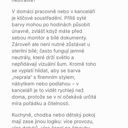
V domácí pracovně nebo v kanceláři
je klíčové soustředění. Příliš syté
barvy mohou po hodinách působit
únavně, zvlášť když máte před
sebou monitor a bílé dokumenty.
Zároveň ale není nutné zůstávat u
sterilní bílé; často fungují jemné
neutrály, které drží světlo a
nepřidávají vizuální šum. Kromě toho
se vyplatí hlídat, aby se barva
„neprala“ s firemním stylem,
nábytkem nebo podlahou – v
kanceláři je to vidět rychleji než
doma, protože se v ní očekává určitá
míra pořádku a čitelnosti.
Kuchyně, chodba nebo dětský pokoj
mají zase jinou logiku: více provozu,
více dotyků, více šancí na šmouhy.