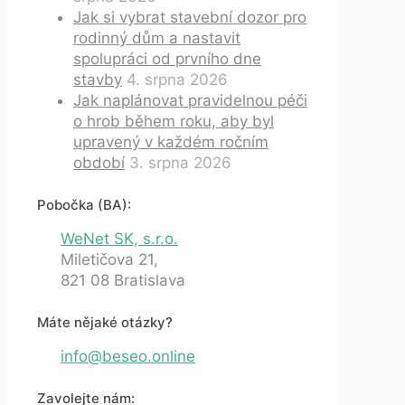
Jak si vybrat stavební dozor pro
rodinný dům a nastavit
spolupráci od prvního dne
stavby
4. srpna 2026
Jak naplánovat pravidelnou péči
o hrob během roku, aby byl
upravený v každém ročním
období
3. srpna 2026
Pobočka (BA):
WeNet SK, s.r.o.
Miletičova 21,
821 08 Bratislava
Máte nějaké otázky?
info@beseo.online
Zavolejte nám: