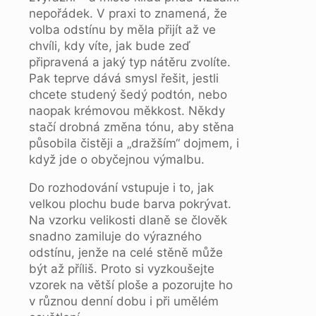
nepořádek. V praxi to znamená, že
volba odstínu by měla přijít až ve
chvíli, kdy víte, jak bude zeď
připravená a jaký typ nátěru zvolíte.
Pak teprve dává smysl řešit, jestli
chcete studený šedý podtón, nebo
naopak krémovou měkkost. Někdy
stačí drobná změna tónu, aby stěna
působila čistěji a „dražším“ dojmem, i
když jde o obyčejnou výmalbu.
Do rozhodování vstupuje i to, jak
velkou plochu bude barva pokrývat.
Na vzorku velikosti dlaně se člověk
snadno zamiluje do výrazného
odstínu, jenže na celé stěně může
být až příliš. Proto si vyzkoušejte
vzorek na větší ploše a pozorujte ho
v různou denní dobu i při umělém