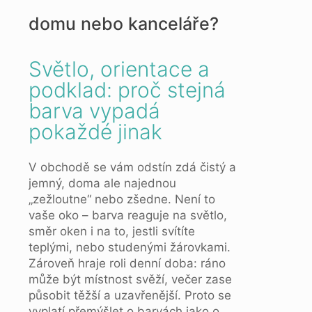
domu nebo kanceláře?
Světlo, orientace a
podklad: proč stejná
barva vypadá
pokaždé jinak
V obchodě se vám odstín zdá čistý a
jemný, doma ale najednou
„zežloutne“ nebo zšedne. Není to
vaše oko – barva reaguje na světlo,
směr oken i na to, jestli svítíte
teplými, nebo studenými žárovkami.
Zároveň hraje roli denní doba: ráno
může být místnost svěží, večer zase
působit těžší a uzavřenější. Proto se
vyplatí přemýšlet o barvách jako o