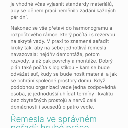
je vhodné včas vyjasnit standardy materiálů,
aby se během prací neměnilo zadání každých
pár dní.
Nakonec se vše přetaví do harmonogramu a
rozpočtového rámce, který počítá i s rezervou
na skryté vady. V praxi to znamená seřadit
kroky tak, aby na sebe jednotlivá řemesla
navazovala: nejdřív demontáže, potom
rozvody, a až pak povrchy a montáže. Dobrý
plán také počítá s logistikou – kam se bude
odvážet suť, kudy se bude nosit materiál a jak
se ochrání společné prostory domu. Když
podobnou organizaci vede jedna zodpovědná
osoba, je jednodušší uhlídat termíny i kvalitu
bez zbytečných prostojů a nervů celé
domácnosti i sousedů o patro vedle.
Řemesla ve správném
pořadí: hrubé práce,