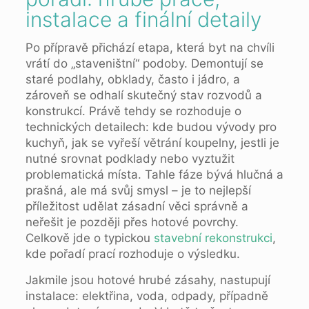
instalace a finální detaily
Po přípravě přichází etapa, která byt na chvíli
vrátí do „staveništní“ podoby. Demontují se
staré podlahy, obklady, často i jádro, a
zároveň se odhalí skutečný stav rozvodů a
konstrukcí. Právě tehdy se rozhoduje o
technických detailech: kde budou vývody pro
kuchyň, jak se vyřeší větrání koupelny, jestli je
nutné srovnat podklady nebo vyztužit
problematická místa. Tahle fáze bývá hlučná a
prašná, ale má svůj smysl – je to nejlepší
příležitost udělat zásadní věci správně a
neřešit je později přes hotové povrchy.
Celkově jde o typickou
stavební rekonstrukci
,
kde pořadí prací rozhoduje o výsledku.
Jakmile jsou hotové hrubé zásahy, nastupují
instalace: elektřina, voda, odpady, případně