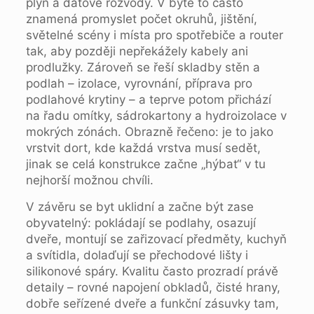
plyn a datové rozvody. V bytě to často
znamená promyslet počet okruhů, jištění,
světelné scény i místa pro spotřebiče a router
tak, aby později nepřekážely kabely ani
prodlužky. Zároveň se řeší skladby stěn a
podlah – izolace, vyrovnání, příprava pro
podlahové krytiny – a teprve potom přichází
na řadu omítky, sádrokartony a hydroizolace v
mokrých zónách. Obrazně řečeno: je to jako
vrstvit dort, kde každá vrstva musí sedět,
jinak se celá konstrukce začne „hýbat“ v tu
nejhorší možnou chvíli.
V závěru se byt uklidní a začne být zase
obyvatelný: pokládají se podlahy, osazují
dveře, montují se zařizovací předměty, kuchyň
a svítidla, dolaďují se přechodové lišty i
silikonové spáry. Kvalitu často prozradí právě
detaily – rovné napojení obkladů, čisté hrany,
dobře seřízené dveře a funkční zásuvky tam,