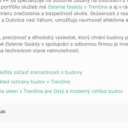
 PP sa špecializuje na odborné zásahy na budovách s v
portfóliu služieb má
čistenie fasády v Trenčíne
a aj v r
ieru znečistenia a bezpečnosť okolia. Skúsenosti z real
ov a Dubnica nad Váhom, umožňujú navrhovať efektívne a 
u, precíznosť a dlhodobý výsledok, ktorý chráni budovy 
né
čistenie fasády
v spolupráci s odbornou firmou je inves
 na technickom stave nehnuteľnosti.
ežitá súčasť starostlivosti o budovy
klad ochrany budov v Trenčíne
e okien v Trenčíne pre čistý a moderný vzhľad budov
ňák