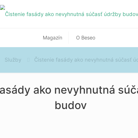
Magazín
O Beseo
Služby
Čistenie fasády ako nevyhnutná súčasť 
fasády ako nevyhnutná súč
budov