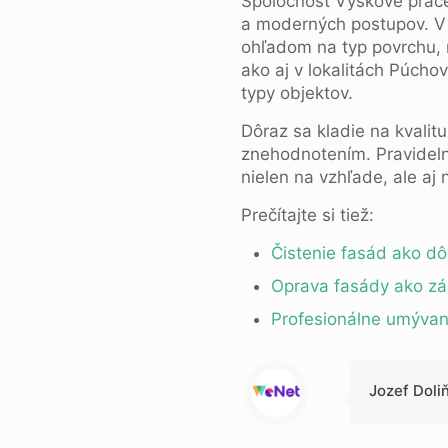
Spoločnosť Výškové práce
a moderných postupov. V 
ohľadom na typ povrchu, m
ako aj v lokalitách Púch
typy objektov.
Dôraz sa kladie na kvalit
znehodnotením. Pravidel
nielen na vzhľade, ale aj
Prečítajte si tiež:
Čistenie fasád ako dôl
Oprava fasády ako zá
Profesionálne umývani
Jozef Doli