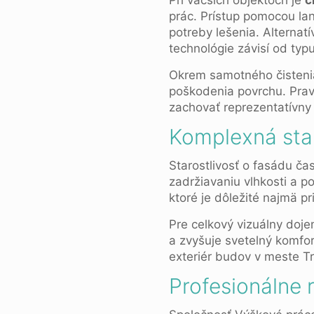
Pri väčších objektoch je
č
prác. Prístup pomocou la
potreby lešenia. Alternatí
technológie závisí od typ
Okrem samotného čistenia
poškodenia povrchu. Prav
zachovať reprezentatívny
Komplexná star
Starostlivosť o fasádu ča
zadržiavaniu vlhkosti a p
ktoré je dôležité najmä pr
Pre celkový vizuálny doje
a zvyšuje svetelný komfor
exteriér budov v meste Tre
Profesionálne 