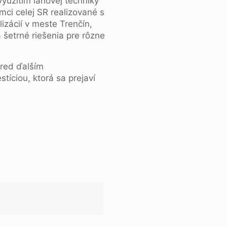
yužitím lanovej techniky
ámci celej SR realizované s
izácií v meste Trenčín,
šetrné riešenia pre rôzne
pred ďalším
tíciou, ktorá sa prejaví