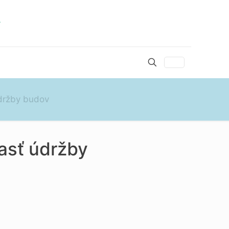
údržby budov
asť údržby