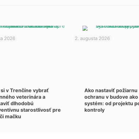
ta 2026
2. augusta 2026
si v Trenčíne vybrať
Ako nastaviť požiarnu
nného veterinára a
ochranu v budove ako
taviť dlhodobú
systém: od projektu p
entívnu starostlivosť pre
kontroly
 či mačku