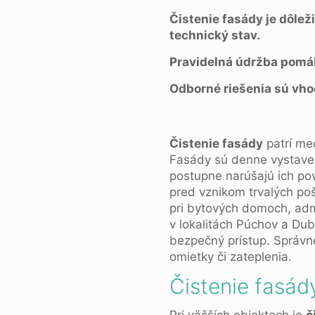
Čistenie fasády je dôlež
technický stav.
Pravidelná údržba pomá
Odborné riešenia sú vho
Čistenie fasády
patrí me
Fasády sú denne vystave
postupne narúšajú ich po
pred vznikom trvalých poš
pri bytových domoch, adm
v lokalitách Púchov a Dub
bezpečný prístup. Správne
omietky či zateplenia.
Čistenie fasád