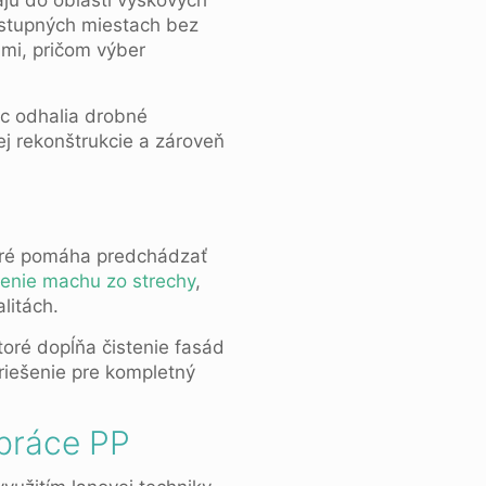
ajú do oblasti výškových
ostupných miestach bez
ami, pričom výber
ác odhalia drobné
j rekonštrukcie a zároveň
ktoré pomáha predchádzať
enie machu zo strechy
,
litách.
ktoré dopĺňa čistenie fasád
 riešenie pre kompletný
 práce PP