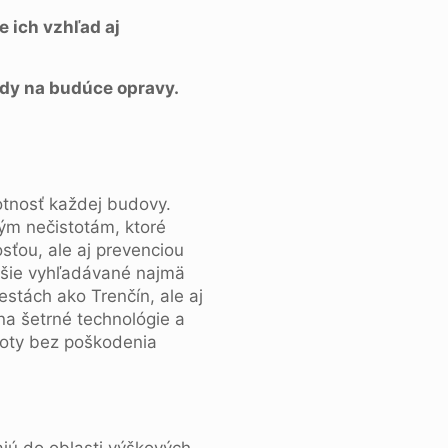
e ich vzhľad aj
dy na budúce opravy.
otnosť každej budovy.
ým nečistotám, ktoré
osťou, ale aj prevenciou
ejšie vyhľadávané najmä
stách ako Trenčín, ale aj
na šetrné technológie a
toty bez poškodenia