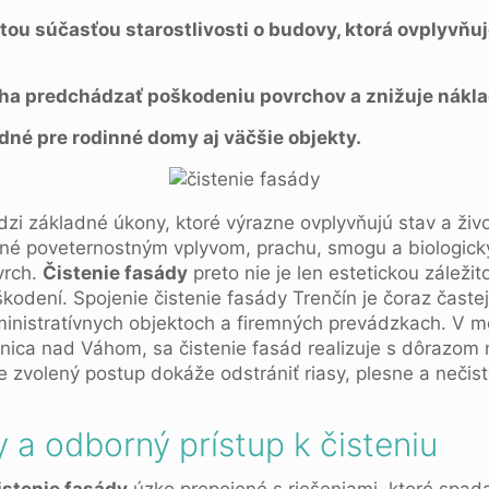
itou súčasťou starostlivosti o budovy, ktorá ovplyvňuj
ha predchádzať poškodeniu povrchov a znižuje nákla
dné pre rodinné domy aj väčšie objekty.
dzi základné úkony, ktoré výrazne ovplyvňujú stav a živ
né poveternostným vplyvom, prachu, smogu a biologick
vrch.
Čistenie fasády
preto nie je len estetickou záležit
kodení. Spojenie čistenie fasády Trenčín je čoraz čast
inistratívnych objektoch a firemných prevádzkach. V me
nica nad Váhom, sa čistenie fasád realizuje s dôrazom 
 zvolený postup dokáže odstrániť riasy, plesne a nečis
y a odborný prístup k čisteniu