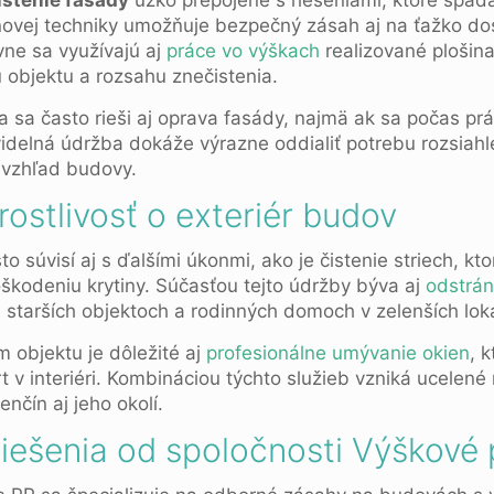
istenie fasády
úzko prepojené s riešeniami, ktoré spad
novej techniky umožňuje bezpečný zásah aj na ťažko d
vne sa využívajú aj
práce vo výškach
realizované plošin
u objektu a rozsahu znečistenia.
 sa často rieši aj oprava fasády, najmä ak sa počas pr
idelná údržba dokáže výrazne oddialiť potrebu rozsiahle
 vzhľad budovy.
ostlivosť o exteriér budov
sto súvisí aj s ďalšími úkonmi, ako je čistenie striech, 
oškodeniu krytiny. Súčasťou tejto údržby býva aj
odstrán
i starších objektoch a rodinných domoch v zelenších loka
m objektu je dôležité aj
profesionálne umývanie okien
, 
t v interiéri. Kombináciou týchto služieb vzniká ucelené
nčín aj jeho okolí.
riešenia od spoločnosti Výškové