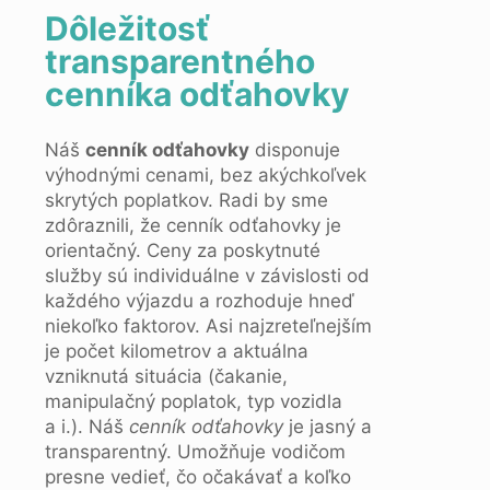
Dôležitosť
transparentného
cenníka odťahovky
Náš
cenník odťahovky
disponuje
výhodnými cenami, bez akýchkoľvek
skrytých poplatkov. Radi by sme
zdôraznili, že cenník odťahovky je
orientačný. Ceny za poskytnuté
služby sú individuálne v závislosti od
každého výjazdu a rozhoduje hneď
niekoľko faktorov. Asi najzreteľnejším
je počet kilometrov a aktuálna
vzniknutá situácia (čakanie,
manipulačný poplatok, typ vozidla
a i.). Náš
cenník odťahovky
je jasný a
transparentný. Umožňuje vodičom
presne vedieť, čo očakávať a koľko