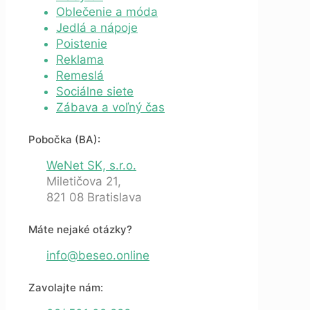
Oblečenie a móda
Jedlá a nápoje
Poistenie
Reklama
Remeslá
Sociálne siete
Zábava a voľný čas
Pobočka (BA):
WeNet SK, s.r.o.
Miletičova 21,
821 08 Bratislava
Máte nejaké otázky?
info@beseo.online
Zavolajte nám: