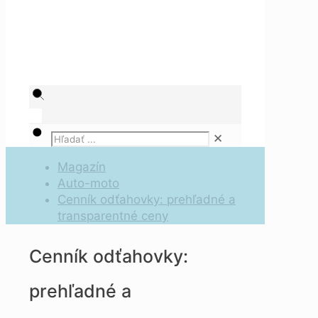
✕
Magazín
Auto-moto
Cenník odťahovky: prehľadné a
transparentné ceny
Cenník odťahovky:
prehľadné a