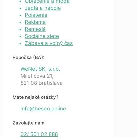
Oblečenie a móda
Jedlá a nápoje
Poistenie
Reklama
Remeslá
Sociálne siete
Zábava a voľný čas
Pobočka (BA):
WeNet SK, s.r.o.
Miletičova 21,
821 08 Bratislava
Máte nejaké otázky?
info@beseo.online
Zavolajte nám:
02/ 501 02 888