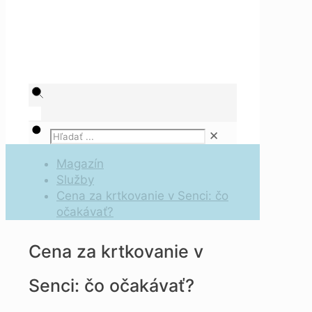
✕
Magazín
Služby
Cena za krtkovanie v Senci: čo
očakávať?
Cena za krtkovanie v
Senci: čo očakávať?