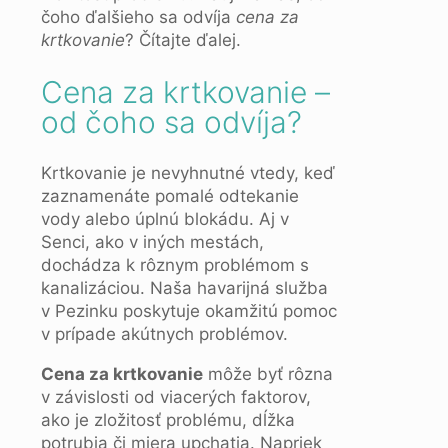
čoho ďalšieho sa odvíja
cena za
krtkovanie
? Čítajte ďalej.
Cena za krtkovanie –
od čoho sa odvíja?
Krtkovanie je nevyhnutné vtedy, keď
zaznamenáte pomalé odtekanie
vody alebo úplnú blokádu. Aj v
Senci, ako v iných mestách,
dochádza k rôznym problémom s
kanalizáciou. Naša havarijná služba
v Pezinku poskytuje okamžitú pomoc
v prípade akútnych problémov.
Cena za krtkovanie
môže byť rôzna
v závislosti od viacerých faktorov,
ako je zložitosť problému, dĺžka
potrubia či miera upchatia. Napriek