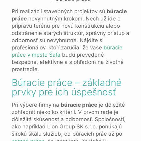
Pri realizácii stavebných projektov sú
búracie
práce
nevyhnutným krokom. Nech už ide o
prípravu terénu pre novú konštrukciu alebo
odstránenie starých štruktúr, správny prístup a
odbornosť sú nevyhnutné. Nájdite si
profesionálov, ktorí zaručia, že vaše
búracie
práce v meste Šaľa
budú prevedené
bezpečne, efektívne a s ohľadom na životné
prostredie.
Búracie práce – základné
prvky pre ich úspešnosť
Pri výbere firmy na
búracie práce
je dôležité
zohľadniť niekoľko kritérií. V prvom rade je
dôležitá skúsenosť a odbornosť. Spoločnosti,
ako napríklad Lion Group SK s.r.o. ponúkajú
širokú škálu služieb, od búracích prác až po