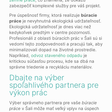
zemn
é
práce
, čo znamená, že dokážu
zabezpečiť komplexné služby pre váš projekt.
Pre úspešnosť firmy, ktorá realizuje
búracie
práce
je nevyhnutná ekologická udržateľnosť.
Ekologická udržateľnosť je dnes viac než
kedykoľvek predtým v centre pozornosti.
Profesionáli z oblasti búracích prác v Šali sú si
vedomí tejto zodpovednosti a pracujú tak, aby
minimalizovali dopad na životné prostredie.
Napríklad,
odvoz staveného odpadu
je
kritickou súčasťou procesu, kde sa dbá na
správne triedenie a recykláciu materiálov.
Dbajte na výber
spoľahlivého partnera pre
výkon prác
Výber správneho partnera pre vaše
búracie
práce
v Šali môže mať veľký vplyv na úspech