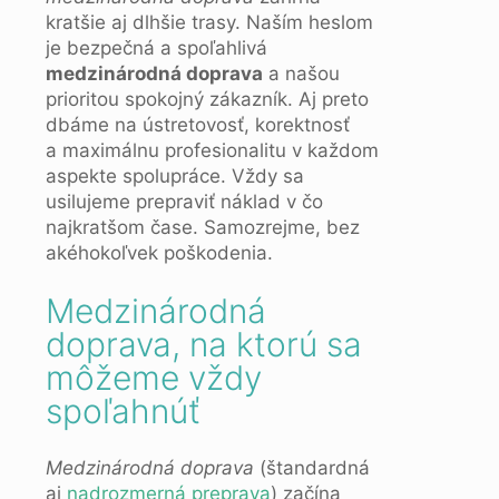
kratšie aj dlhšie trasy. Naším heslom
je bezpečná a spoľahlivá
medzinárodná doprava
a našou
prioritou spokojný zákazník. Aj preto
dbáme na ústretovosť, korektnosť
a maximálnu profesionalitu v každom
aspekte spolupráce. Vždy sa
usilujeme prepraviť náklad v čo
najkratšom čase. Samozrejme, bez
akéhokoľvek poškodenia.
Medzinárodná
doprava, na ktorú sa
môžeme vždy
spoľahnúť
Medzinárodná doprava
(štandardná
aj
nadrozmerná preprava
) začína