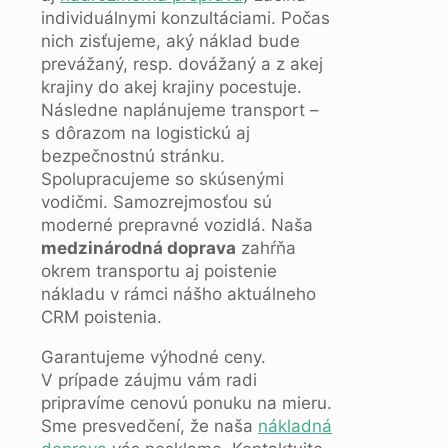
individuálnymi konzultáciami. Počas
nich zisťujeme, aký náklad bude
prevážaný, resp. dovážaný a z akej
krajiny do akej krajiny pocestuje.
Následne naplánujeme transport –
s dôrazom na logistickú aj
bezpečnostnú stránku.
Spolupracujeme so skúsenými
vodičmi. Samozrejmosťou sú
moderné prepravné vozidlá. Naša
medzinárodná doprava
zahŕňa
okrem transportu aj poistenie
nákladu v rámci nášho aktuálneho
CRM poistenia.
Garantujeme výhodné ceny.
V prípade záujmu vám radi
pripravíme cenovú ponuku na mieru.
Sme presvedčení, že naša
nákladná