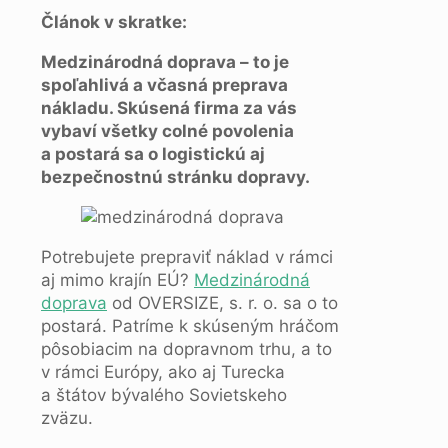
Článok v skratke:
Medzinárodná doprava – to je
spoľahlivá a včasná preprava
nákladu. Skúsená firma za vás
vybaví všetky colné povolenia
a postará sa o logistickú aj
bezpečnostnú stránku dopravy.
Potrebujete prepraviť náklad v rámci
aj mimo krajín EÚ?
Medzinárodná
doprava
od OVERSIZE, s. r. o. sa o to
postará. Patríme k skúseným hráčom
pôsobiacim na dopravnom trhu, a to
v rámci Európy, ako aj Turecka
a štátov bývalého Sovietskeho
zväzu.