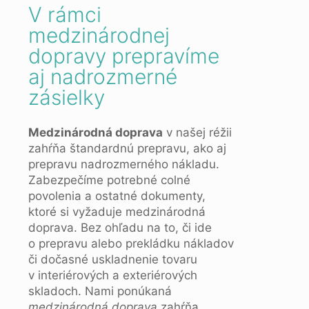
V rámci
medzinárodnej
dopravy prepravíme
aj nadrozmerné
zásielky
Medzinárodná doprava
v našej réžii
zahŕňa štandardnú prepravu, ako aj
prepravu nadrozmerného nákladu.
Zabezpečíme potrebné colné
povolenia a ostatné dokumenty,
ktoré si vyžaduje medzinárodná
doprava. Bez ohľadu na to, či ide
o prepravu alebo prekládku nákladov
či dočasné uskladnenie tovaru
v interiérových a exteriérových
skladoch. Nami ponúkaná
medzinárodná doprava
zahŕňa