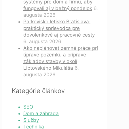
systémy pre dom a firmu, aby
fungovali aj v bežný pondelok
6.
augusta 2026
Parkovisko letisko Bratislava:
praktický sprievodca pre
dovolenkové aj pracovné cesty
6. augusta 2026
Ako naplánovať zemné práce pri
úprave pozemku a príprave
základov stavby v okolí
Liptovského Mikuláša
6.
augusta 2026
Kategórie článkov
SEO
Dom a záhrada
Služby
Technika