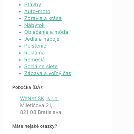
Stavby
Auto-moto
Zdravie a krása
Nábytok
Oblečenie a móda
Jedlá a nápoje
Poistenie
Reklama
Remeslá
Sociálne siete
Zábava a voľný čas
Pobočka (BA):
WeNet SK, s.r.o.
Miletičova 21,
821 08 Bratislava
Máte nejaké otázky?