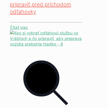
pripraviť pred príchodom
odťahovky
Čítať viac